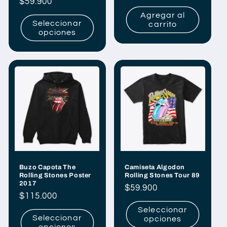
Precio
$59.900
habitual
habitual
Agregar al
Seleccionar
carrito
opciones
Buzo Capota The
Camiseta Algodon
Rolling Stones Poster
Rolling Stones Tour 89
2017
Precio
$59.900
Precio
$115.000
habitual
habitual
Seleccionar
Seleccionar
opciones