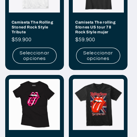
Camiseta The Rolling
Camiseta The rolling
Stoned Rock Style
Stones US tour 78
Tribute
Rock Style mujer
Precio
$59.900
Precio
$59.900
habitual
habitual
Seleccionar
Seleccionar
opciones
opciones