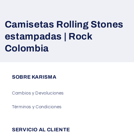
C
Camisetas Rolling Stones
o
estampadas | Rock
l
Colombia
e
c
SOBRE KARISMA
c
i
Cambios y Devoluciones
ó
Términos y Condiciones
n
:
SERVICIO AL CLIENTE