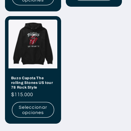
opciones
Buzo Capota The
rolling Stones US tour
78 Rock Style
Precio
$115.000
habitual
Seleccionar
opciones