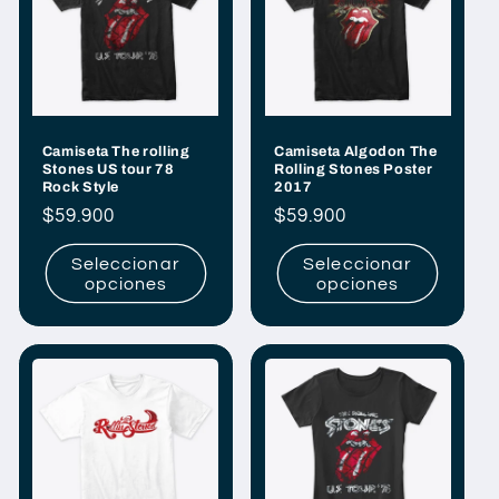
Camiseta The rolling
Camiseta Algodon The
Stones US tour 78
Rolling Stones Poster
Rock Style
2017
Precio
$59.900
Precio
$59.900
habitual
habitual
Seleccionar
Seleccionar
opciones
opciones