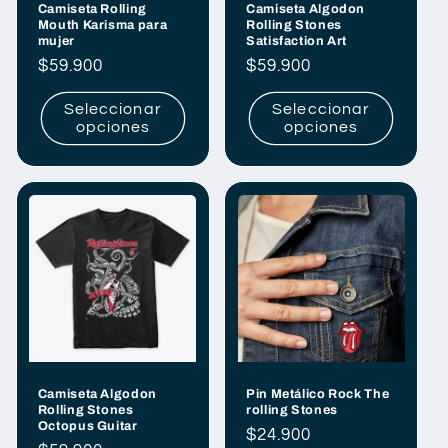
Camiseta Rolling
Camiseta Algodon
Mouth Karisma para
Rolling Stones
mujer
Satisfaction Art
Precio
$59.900
Precio
$59.900
habitual
habitual
Seleccionar
Seleccionar
opciones
opciones
Camiseta Algodon
Pin Metálico Rock The
Rolling Stones
rolling Stones
Octopus Guitar
Precio
$24.900